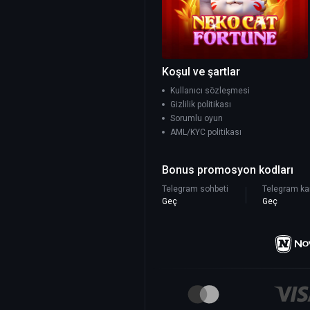
Koşul ve şartlar
Kullanıcı sözleşmesi
Gizlilik politikası
Sorumlu oyun
AML/KYC politikası
Bonus promosyon kodları
Telegram sohbeti
Telegram ka
Geç
Geç