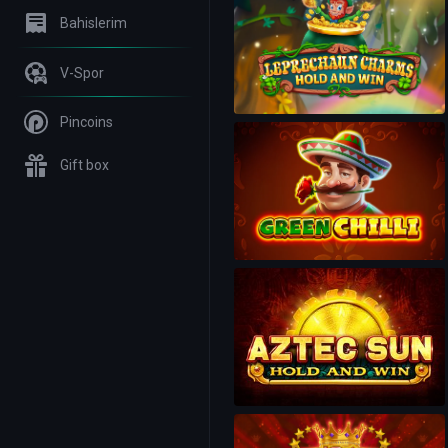
Bahislerim
V-Spor
Pincoins
Gift box