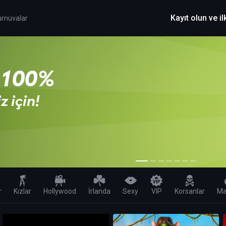
Kayıt olun ve i
urnuvalar
 100%
z için!
r
Kızlar
Hollywood
İrlanda
Sexy
VIP
Korsanlar
Ma