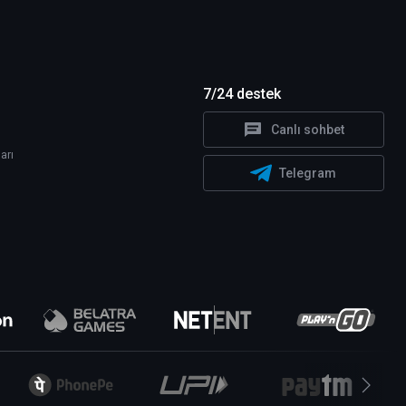
7/24 destek
Canlı sohbet
arı
Telegram