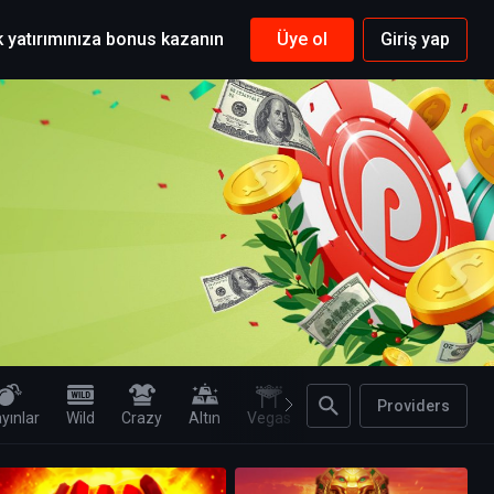
lk yatırımınıza bonus kazanın
Üye ol
Giriş yap
Providers
yınlar
Wild
Crazy
Altın
Vegas
Popüler
Elmaslar
M