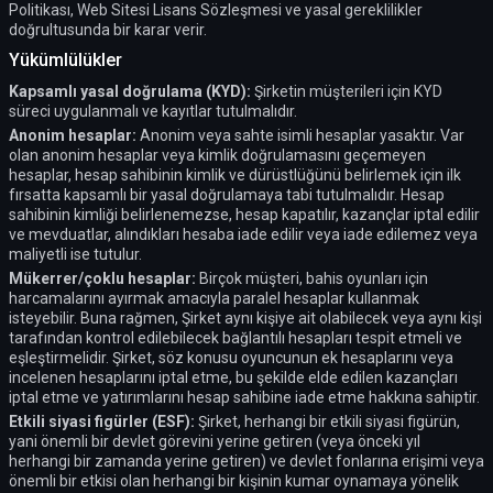
Politikası, Web Sitesi Lisans Sözleşmesi ve yasal gereklilikler
doğrultusunda bir karar verir.
Yükümlülükler
Kapsamlı yasal doğrulama (KYD):
Şirketin müşterileri için KYD
süreci uygulanmalı ve kayıtlar tutulmalıdır.
Anonim hesaplar:
Anonim veya sahte isimli hesaplar yasaktır. Var
olan anonim hesaplar veya kimlik doğrulamasını geçemeyen
hesaplar, hesap sahibinin kimlik ve dürüstlüğünü belirlemek için ilk
fırsatta kapsamlı bir yasal doğrulamaya tabi tutulmalıdır. Hesap
sahibinin kimliği belirlenemezse, hesap kapatılır, kazançlar iptal edilir
ve mevduatlar, alındıkları hesaba iade edilir veya iade edilemez veya
maliyetli ise tutulur.
Mükerrer/çoklu hesaplar:
Birçok müşteri, bahis oyunları için
harcamalarını ayırmak amacıyla paralel hesaplar kullanmak
isteyebilir. Buna rağmen, Şirket aynı kişiye ait olabilecek veya aynı kişi
tarafından kontrol edilebilecek bağlantılı hesapları tespit etmeli ve
eşleştirmelidir. Şirket, söz konusu oyuncunun ek hesaplarını veya
incelenen hesaplarını iptal etme, bu şekilde elde edilen kazançları
iptal etme ve yatırımlarını hesap sahibine iade etme hakkına sahiptir.
Etkili siyasi figürler (ESF):
Şirket, herhangi bir etkili siyasi figürün,
yani önemli bir devlet görevini yerine getiren (veya önceki yıl
herhangi bir zamanda yerine getiren) ve devlet fonlarına erişimi veya
önemli bir etkisi olan herhangi bir kişinin kumar oynamaya yönelik