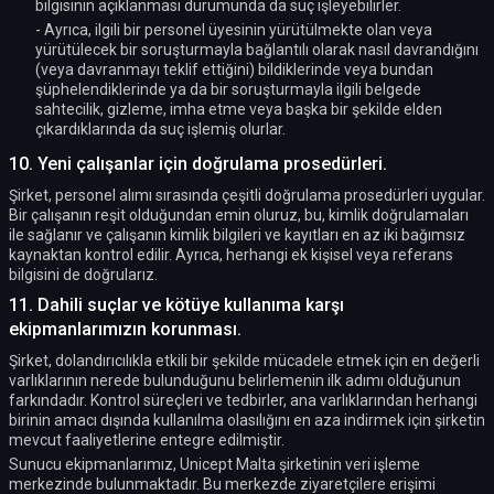
bilgisinin açıklanması durumunda da suç işleyebilirler.
- Ayrıca, ilgili bir personel üyesinin yürütülmekte olan veya
yürütülecek bir soruşturmayla bağlantılı olarak nasıl davrandığını
(veya davranmayı teklif ettiğini) bildiklerinde veya bundan
şüphelendiklerinde ya da bir soruşturmayla ilgili belgede
sahtecilik, gizleme, imha etme veya başka bir şekilde elden
çıkardıklarında da suç işlemiş olurlar.
10. Yeni çalışanlar için doğrulama prosedürleri.
Şirket, personel alımı sırasında çeşitli doğrulama prosedürleri uygular.
Bir çalışanın reşit olduğundan emin oluruz, bu, kimlik doğrulamaları
ile sağlanır ve çalışanın kimlik bilgileri ve kayıtları en az iki bağımsız
kaynaktan kontrol edilir. Ayrıca, herhangi ek kişisel veya referans
bilgisini de doğrularız.
11. Dahili suçlar ve kötüye kullanıma karşı
ekipmanlarımızın korunması.
Şirket, dolandırıcılıkla etkili bir şekilde mücadele etmek için en değerli
varlıklarının nerede bulunduğunu belirlemenin ilk adımı olduğunun
farkındadır. Kontrol süreçleri ve tedbirler, ana varlıklarından herhangi
birinin amacı dışında kullanılma olasılığını en aza indirmek için şirketin
mevcut faaliyetlerine entegre edilmiştir.
Sunucu ekipmanlarımız, Unicept Malta şirketinin veri işleme
merkezinde bulunmaktadır. Bu merkezde ziyaretçilere erişimi