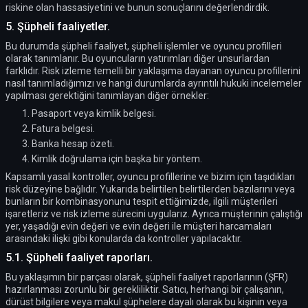
riskine olan hassasiyetini ve bunun sonuçlarını değerlendirdik.
5. Şüpheli faaliyetler.
Bu durumda şüpheli faaliyet, şüpheli işlemler ve oyuncu profilleri
olarak tanımlanır. Bu oyuncuların yatırımları diğer unsurlardan
farklıdır. Risk izleme temelli bir yaklaşıma dayanan oyuncu profillerini
nasıl tanımladığımızı ve hangi durumlarda ayrıntılı hukuki incelemeler
yapılması gerektiğini tanımlayan diğer örnekler:
1. Pasaport veya kimlik belgesi.
2. Fatura belgesi.
3. Banka hesap özeti.
4. Kimlik doğrulama için başka bir yöntem.
Kapsamlı yasal kontroller, oyuncu profillerine ve bizim için taşıdıkları
risk düzeyine bağlıdır. Yukarıda belirtilen belirtilerden bazılarını veya
bunların bir kombinasyonunu tespit ettiğimizde, ilgili müşterileri
işaretleriz ve risk izleme sürecini uygularız. Ayrıca müşterinin çalıştığı
yer, yaşadığı evin değeri ve evin değeri ile müşteri harcamaları
arasındaki ilişki gibi konularda da kontroller yapılacaktır.
5.1. Şüpheli faaliyet raporları.
Bu yaklaşımın bir parçası olarak, şüpheli faaliyet raporlarının (ŞFR)
hazırlanması zorunlu bir gerekliliktir. Satıcı, herhangi bir çalışanın,
dürüst bilgilere veya makul şüphelere dayalı olarak bu kişinin veya