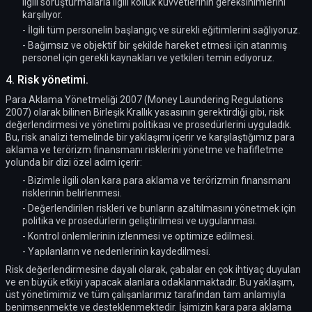
ilgili soruşturmalarla ilgili kolluk kuvvetlerinin gereksinimlerini
karşılıyor.
- İlgili tüm personelin başlangıç ve sürekli eğitimlerini sağlıyoruz.
- Bağımsız ve objektif bir şekilde hareket etmesi için atanmış
personel için gerekli kaynakları ve yetkileri temin ediyoruz.
4. Risk yönetimi.
Para Aklama Yönetmeliği 2007 (Money Laundering Regulations
2007) olarak bilinen Birleşik Krallık yasasının gerektirdiği gibi, risk
değerlendirmesi ve yönetimi politikası ve prosedürlerini uyguladık.
Bu, risk analizi temelinde bir yaklaşımı içerir ve karşılaştığımız para
aklama ve terörizm finansmanı risklerini yönetme ve hafifletme
yolunda bir dizi özel adım içerir:
- Bizimle ilgili olan kara para aklama ve terörizmin finansmanı
risklerinin belirlenmesi.
- Değerlendirilen riskleri ve bunların azaltılmasını yönetmek için
politika ve prosedürlerin geliştirilmesi ve uygulanması.
- Kontrol önlemlerinin izlenmesi ve optimize edilmesi.
- Yapılanların ve nedenlerinin kaydedilmesi.
Risk değerlendirmesine dayalı olarak, çabalar en çok ihtiyaç duyulan
ve en büyük etkiyi yapacak alanlara odaklanmaktadır. Bu yaklaşım,
üst yönetimimiz ve tüm çalışanlarımız tarafından tam anlamıyla
benimsenmekte ve desteklenmektedir. İşimizin kara para aklama