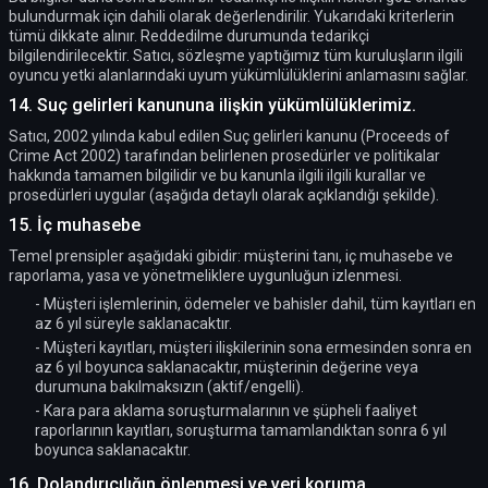
bulundurmak için dahili olarak değerlendirilir. Yukarıdaki kriterlerin
tümü dikkate alınır. Reddedilme durumunda tedarikçi
bilgilendirilecektir. Satıcı, sözleşme yaptığımız tüm kuruluşların ilgili
oyuncu yetki alanlarındaki uyum yükümlülüklerini anlamasını sağlar.
14. Suç gelirleri kanununa ilişkin yükümlülüklerimiz.
Satıcı, 2002 yılında kabul edilen Suç gelirleri kanunu (Proceeds of
Crime Act 2002) tarafından belirlenen prosedürler ve politikalar
hakkında tamamen bilgilidir ve bu kanunla ilgili ilgili kurallar ve
prosedürleri uygular (aşağıda detaylı olarak açıklandığı şekilde).
15. İç muhasebe
Temel prensipler aşağıdaki gibidir: müşterini tanı, iç muhasebe ve
raporlama, yasa ve yönetmeliklere uygunluğun izlenmesi.
- Müşteri işlemlerinin, ödemeler ve bahisler dahil, tüm kayıtları en
az 6 yıl süreyle saklanacaktır.
- Müşteri kayıtları, müşteri ilişkilerinin sona ermesinden sonra en
az 6 yıl boyunca saklanacaktır, müşterinin değerine veya
durumuna bakılmaksızın (aktif/engelli).
- Kara para aklama soruşturmalarının ve şüpheli faaliyet
raporlarının kayıtları, soruşturma tamamlandıktan sonra 6 yıl
boyunca saklanacaktır.
16. Dolandırıcılığın önlenmesi ve veri koruma