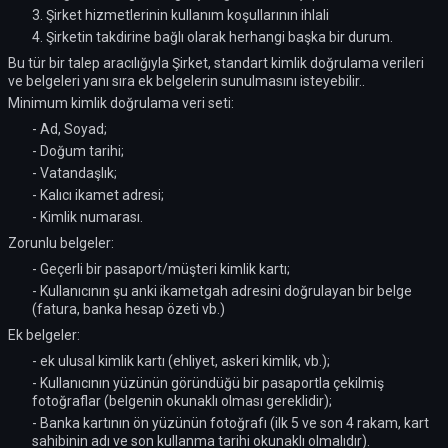
3. Şirket hizmetlerinin kullanım koşullarının ihlali
4. Şirketin takdirine bağlı olarak herhangi başka bir durum.
Bu tür bir talep aracılığıyla Şirket, standart kimlik doğrulama verileri
ve belgeleri yanı sıra ek belgelerin sunulmasını isteyebilir..
Minimum kimlik doğrulama veri seti:
- Ad, Soyad;
- Doğum tarihi;
- Vatandaşlık;
- Kalıcı ikamet adresi;
- Kimlik numarası.
Zorunlu belgeler:
- Geçerli bir pasaport/müşteri kimlik kartı;
- Kullanıcının şu anki ikametgah adresini doğrulayan bir belge
(fatura, banka hesap özeti vb.)
Ek belgeler:
- ek ulusal kimlik kartı (ehliyet, askeri kimlik, vb.);
- Kullanıcının yüzünün göründüğü bir pasaportla çekilmiş
fotoğraflar (belgenin okunaklı olması gereklidir);
- Banka kartının ön yüzünün fotoğrafı (ilk 5 ve son 4 rakam, kart
sahibinin adı ve son kullanma tarihi okunaklı olmalıdır).