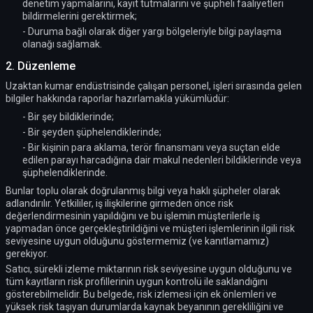
denetim yapmalarını, kayıt tutmalarını ve şüpheli faaliyetleri
bildirmelerini gerektirmek;
- Duruma bağlı olarak diğer yargı bölgeleriyle bilgi paylaşma
olanağı sağlamak.
2. Düzenleme
Uzaktan kumar endüstrisinde çalışan personel, işleri sırasında gelen
bilgiler hakkında raporlar hazırlamakla yükümlüdür:
- Bir şey bildiklerinde;
- Bir şeyden şüphelendiklerinde;
- Bir kişinin para aklama, terör finansmanı veya suçtan elde
edilen parayı harcadığına dair makul nedenleri bildiklerinde veya
şüphelendiklerinde.
Bunlar toplu olarak doğrulanmış bilgi veya haklı şüpheler olarak
adlandırılır. Yetkililer, iş ilişkilerine girmeden önce risk
değerlendirmesinin yapıldığını ve bu işlemin müşterilerle iş
yapmadan önce gerçekleştirildiğini ve müşteri işlemlerinin ilgili risk
seviyesine uygun olduğunu göstermemiz (ve kanıtlamamız)
gerekiyor.
Satıcı, sürekli izleme miktarının risk seviyesine uygun olduğunu ve
tüm kayıtların risk profillerinin uygun kontrolü ile saklandığını
gösterebilmelidir. Bu belgede, risk izlemesi için ek önlemleri ve
yüksek risk taşıyan durumlarda kaynak beyanının gerekliliğini ve