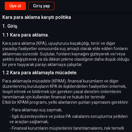
Üye ol
Giriş yap
Kara para aklama karşıtı politika
1. Giriş.
1.1 Kara para aklama.
Kara para aklama (KPA), uyuşturucu kaçakçılığı, terör ve diğer
yasadışı faaliyetler sonucunda suç amaçlı olarak elde edilen fonların
aklanması sürecidir. Suçlular, fonların kaynağını gizleyerek ve/veya
şeklini değiştirerek ya da dikkat çekme olasılığının daha düşük olduğu
bir yere taşıyarak parayı aklamaya çalışırlar.
1.2 Kara para aklamayla mücadele.
Para aklamayla mücadele (KPAM), finansal kurumların ve diğer
düzenlenmiş kuruluşların KPA ile ilişkilendirilen faaliyetleri önlemek,
tespit etmek ve bildirmek için gereken yasal denetim önlemlerini
tanımlamak için kullanılan finansal ve hukuki bir terimdir.
Etkili bir KPAM programı, yetki alanlarının şunları yapmasını gerektirir:
- Para aklamayı suç saymak;
- İlgili düzenleyicilere ve polise PA vakalarını soruşturma yetkileri
ve araçları sağlamak;
- Finansal kurumların müşterilerini tanımlamalarını, risk temelli