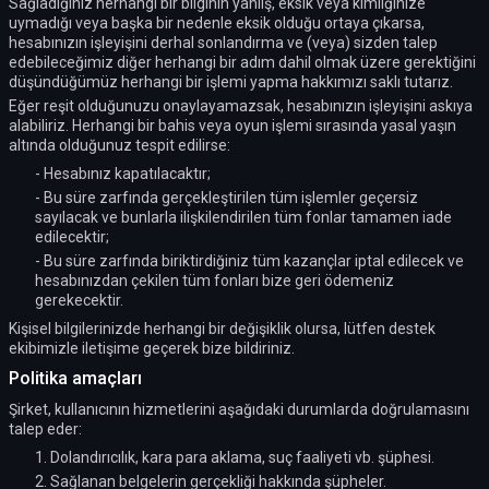
Sağladığınız herhangi bir bilginin yanlış, eksik veya kimliğinize
uymadığı veya başka bir nedenle eksik olduğu ortaya çıkarsa,
hesabınızın işleyişini derhal sonlandırma ve (veya) sizden talep
edebileceğimiz diğer herhangi bir adım dahil olmak üzere gerektiğini
düşündüğümüz herhangi bir işlemi yapma hakkımızı saklı tutarız.
Eğer reşit olduğunuzu onaylayamazsak, hesabınızın işleyişini askıya
alabiliriz. Herhangi bir bahis veya oyun işlemi sırasında yasal yaşın
altında olduğunuz tespit edilirse:
- Hesabınız kapatılacaktır;
- Bu süre zarfında gerçekleştirilen tüm işlemler geçersiz
sayılacak ve bunlarla ilişkilendirilen tüm fonlar tamamen iade
edilecektir;
- Bu süre zarfında biriktirdiğiniz tüm kazançlar iptal edilecek ve
hesabınızdan çekilen tüm fonları bize geri ödemeniz
gerekecektir.
Kişisel bilgilerinizde herhangi bir değişiklik olursa, lütfen destek
ekibimizle iletişime geçerek bize bildiriniz.
Politika amaçları
Şirket, kullanıcının hizmetlerini aşağıdaki durumlarda doğrulamasını
talep eder:
1. Dolandırıcılık, kara para aklama, suç faaliyeti vb. şüphesi.
2. Sağlanan belgelerin gerçekliği hakkında şüpheler.