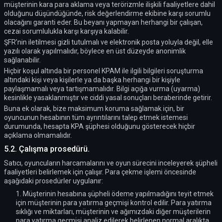
müşterinin kara para aklama veya terörizmle ilişkili faaliyetlere dahil
olduğunu düşündüğünde, risk değerlendirme ekibine karşı sorumlu
olacağını garanti eder. Bu beyanı yapmayan herhangi bir çalışan,
cezai sorumlulukla karşı karşıya kalabilir.
ŞFR’nin iletilmesi gizli tutulmalı ve elektronik posta yoluyla değil, elle
yazılı olarak yapılmalıdır, böylece en üst düzeyde anonimlik
sağlanabilir.
Hiçbir koşul altında bir personel KPAM ile ilgili bilgileri soruşturma
altındaki kişi veya kişilerle ya da başka herhangi bir kişiyle
paylaşmamalı veya tartışmamalıdır. Bilgi açığa vurma (uyarma)
kesinlikle yasaklanmıştır ve ciddi yasal sonuçları beraberinde getirir.
Buna ek olarak, bize maksimum koruma sağlamak için, bir
oyuncunun hesabının tüm ayrıntılarını talep etmek istemesi
durumunda, hesapta KPA şüphesi olduğunu gösterecek hiçbir
açıklama olmamalıdır.
5.2. Çalışma prosedürü.
Satıcı, oyuncuların harcamalarını ve oyun sürecini inceleyerek şüpheli
faaliyetleri belirlemek için çalışır. Para çekme işlemi öncesinde
aşağıdaki prosedürler uygulanır:
1. Müşterinin hesabına şüpheli ödeme yapılmadığını teyit etmek
için müşterinin para yatırma geçmişi kontrol edilir. Para yatırma
sıklığı ve miktarları, müşterinin ve ağımızdaki diğer müşterilerin
para yatırma geçmişi analiz edilerek belirlenen normal aralıkta