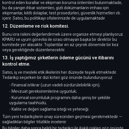
kontrol eden kurallar ve ekipman koruma önlemleri bulunmaktadır,
bu da yangın ihbar sistemleri, gizli dokümanların imhası için
ekipmanlar, kilitli dolaplar, test prosedürleri, güvenlik hizmetleri vb.
içerir. Satıcı, bu politikayı ofislerimizde de uygulamaktadır.
12. Düzenleme ve risk komitesi.
Bunu icra riskini değerlendirmek üzere organize etmeyi planlıyoruz.
KPARU ve uyum görevlisi ile icracı olmayan başka bir direktör bu
komitede yer alacaktır. Toplantılar en az çeyrek dönemde bir kez
veya gerektiğinde düzenlenecektir.
13. İş yaptığımız şirketlerin ödeme gücünü ve itibarını
kontrol etme.
Satıcı, iş ve mesleki etik ilkelerini her düzeyde teşvik etmektedir.
Tedarikçi seçerken bir dizi kriteri göz önünde bulunduruyoruz:
- Finansal istikrar (uzun vadeli sürdürülebilirlik için);
- Mevzuat gereksinimlerine uygunluk;
- Kurumsal sorumluluk programını daha geniş bir şekilde
uygulama taahhüdü;
- Kalite ve değeri sağlama isteği ve yeteneği.
Tüm yeni tedarikçilerin onay sürecinden geçmesi gerekmektedir —
sağladıkları bilgiler titizlikle incelenir.
Bu bilgiler daha sonra belirli bir tedarikçi ile ilişkili riskleri göz önünde