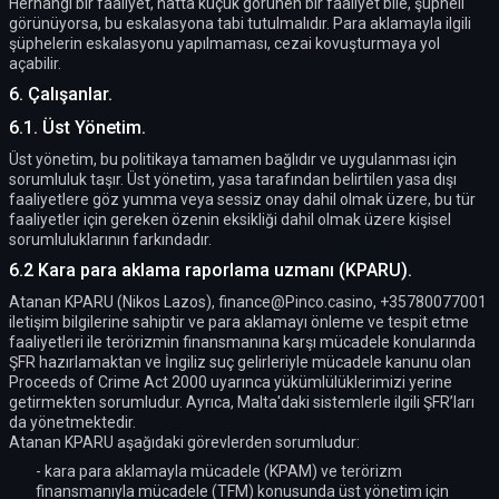
Herhangi bir faaliyet, hatta küçük görünen bir faaliyet bile, şüpheli
görünüyorsa, bu eskalasyona tabi tutulmalıdır. Para aklamayla ilgili
şüphelerin eskalasyonu yapılmaması, cezai kovuşturmaya yol
açabilir.
6. Çalışanlar.
6.1. Üst Yönetim.
Üst yönetim, bu politikaya tamamen bağlıdır ve uygulanması için
sorumluluk taşır. Üst yönetim, yasa tarafından belirtilen yasa dışı
faaliyetlere göz yumma veya sessiz onay dahil olmak üzere, bu tür
faaliyetler için gereken özenin eksikliği dahil olmak üzere kişisel
sorumluluklarının farkındadır.
6.2 Kara para aklama raporlama uzmanı (KPARU).
Atanan KPARU (Nikos Lazos),
finance@Pinco.casino
, +35780077001
iletişim bilgilerine sahiptir ve para aklamayı önleme ve tespit etme
faaliyetleri ile terörizmin finansmanına karşı mücadele konularında
ŞFR hazırlamaktan ve İngiliz suç gelirleriyle mücadele kanunu olan
Proceeds of Crime Act 2000 uyarınca yükümlülüklerimizi yerine
getirmekten sorumludur. Ayrıca, Malta'daki sistemlerle ilgili ŞFR’ları
da yönetmektedir.
Atanan KPARU aşağıdaki görevlerden sorumludur:
- kara para aklamayla mücadele (KPAM) ve terörizm
finansmanıyla mücadele (TFM) konusunda üst yönetim için