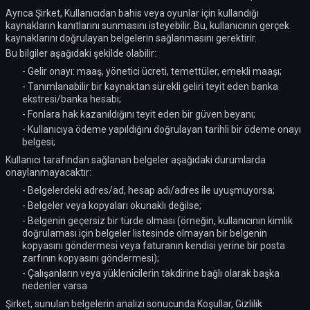
Ayrıca Şirket, Kullanıcıdan bahis veya oyunlar için kullandığı
kaynakların kanıtlarını sunmasını isteyebilir. Bu, kullanıcının gerçek
kaynaklarını doğrulayan belgelerin sağlanmasını gerektirir.
Bu bilgiler aşağıdaki şekilde olabilir:
- Gelir onayı: maaş, yönetici ücreti, temettüler, emekli maaşı;
- Tanımlanabilir bir kaynaktan sürekli geliri teyit eden banka
ekstresi/banka hesabı;
- Fonlara hak kazanıldığını teyit eden bir güven beyanı;
- Kullanıcıya ödeme yapıldığını doğrulayan tarihli bir ödeme onayı
belgesi;
Kullanıcı tarafından sağlanan belgeler aşağıdaki durumlarda
onaylanmayacaktır:
- Belgelerdeki adres/ad, hesap adı/adres ile uyuşmuyorsa;
- Belgeler veya kopyaları okunaklı değilse;
- Belgenin geçersiz bir türde olması (örneğin, kullanıcının kimlik
doğrulaması için belgeler listesinde olmayan bir belgenin
kopyasını göndermesi veya faturanın kendisi yerine bir posta
zarfının kopyasını göndermesi);
- Çalışanların veya yüklenicilerin takdirine bağlı olarak başka
nedenler varsa
Şirket, sunulan belgelerin analizi sonucunda Koşullar, Gizlilik