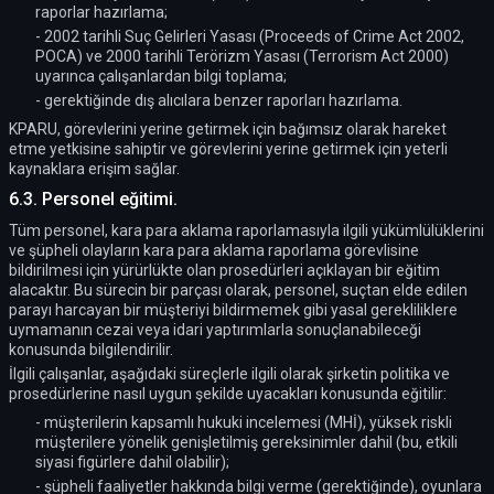
raporlar hazırlama;
- 2002 tarihli Suç Gelirleri Yasası (Proceeds of Crime Act 2002,
POCA) ve 2000 tarihli Terörizm Yasası (Terrorism Act 2000)
uyarınca çalışanlardan bilgi toplama;
- gerektiğinde dış alıcılara benzer raporları hazırlama.
KPARU, görevlerini yerine getirmek için bağımsız olarak hareket
etme yetkisine sahiptir ve görevlerini yerine getirmek için yeterli
kaynaklara erişim sağlar.
6.3. Personel eğitimi.
Tüm personel, kara para aklama raporlamasıyla ilgili yükümlülüklerini
ve şüpheli olayların kara para aklama raporlama görevlisine
bildirilmesi için yürürlükte olan prosedürleri açıklayan bir eğitim
alacaktır. Bu sürecin bir parçası olarak, personel, suçtan elde edilen
parayı harcayan bir müşteriyi bildirmemek gibi yasal gerekliliklere
uymamanın cezai veya idari yaptırımlarla sonuçlanabileceği
konusunda bilgilendirilir.
İlgili çalışanlar, aşağıdaki süreçlerle ilgili olarak şirketin politika ve
prosedürlerine nasıl uygun şekilde uyacakları konusunda eğitilir:
- müşterilerin kapsamlı hukuki incelemesi (MHİ), yüksek riskli
müşterilere yönelik genişletilmiş gereksinimler dahil (bu, etkili
siyasi figürlere dahil olabilir);
- şüpheli faaliyetler hakkında bilgi verme (gerektiğinde), oyunlara