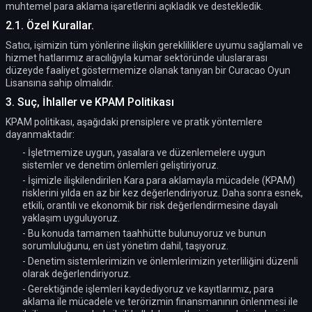
muhtemel para aklama işaretlerini açıkladık ve destekledik.
2.1. Özel Kurallar.
Satıcı, işimizin tüm yönlerine ilişkin gerekliliklere uyumu sağlamalı ve
hizmet hatlarımız aracılığıyla kumar sektöründe uluslararası
düzeyde faaliyet göstermemize olanak tanıyan bir Curacao Oyun
Lisansına sahip olmalıdır.
3. Suç, İhlaller ve KPAM Politikası
KPAM politikası, aşağıdaki prensiplere ve pratik yöntemlere
dayanmaktadır:
- İşletmemize uygun, yasalara ve düzenlemelere uygun
sistemler ve denetim önlemleri geliştiriyoruz.
- İşimizle ilişkilendirilen Kara para aklamayla mücadele (KPAM)
risklerini yılda en az bir kez değerlendiriyoruz. Daha sonra esnek,
etkili, orantılı ve ekonomik bir risk değerlendirmesine dayalı
yaklaşım uyguluyoruz.
- Bu konuda tamamen taahhütte bulunuyoruz ve bunun
sorumluluğunu, en üst yönetim dahil, taşıyoruz.
- Denetim sistemlerimizin ve önlemlerimizin yeterliliğini düzenli
olarak değerlendiriyoruz.
- Gerektiğinde işlemleri kaydediyoruz ve kayıtlarımız, para
aklama ile mücadele ve terörizmin finansmanının önlenmesi ile