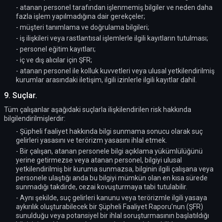
- atanan personel tarafından işlenmemiş bilgiler ve neden daha
fazla işlem yapılmadığına dair gerekçeler;
- müşteri tanımlama ve doğrulama bilgileri;
- iş ilişkileri veya rastlantısal işlemlerle ilgili kayıtların tutulması;
- personel eğitim kayıtları;
- iç ve dış alıcılar için ŞFR;
- atanan personel ile kolluk kuvvetleri veya ulusal yetkilendirilmiş
kurumlar arasındaki iletişim, ilgili izinlerle ilgili kayıtlar dahil.
9. Suçlar.
Tüm çalışanlar aşağıdaki suçlarla ilişkilendirilen risk hakkında
bilgilendirilmişlerdir:
- Şüpheli faaliyet hakkında bilgi sunmama sonucu olarak suç
gelirleri yasasını ve terörizm yasasını ihlal etmek.
- Bir çalışan, atanan personele bilgi açıklama yükümlülüğünü
yerine getirmezse veya atanan personel, bilgiyi ulusal
yetkilendirilmiş bir kuruma sunmazsa, bilginin ilgili çalışana veya
personele ulaştığı anda bu bilgiyi mümkün olan en kısa sürede
sunmadığı takdirde, cezai kovuşturmaya tabi tutulabilir.
- Aynı şekilde, suç gelirleri kanunu veya terörizmle ilgili yasaya
aykırılık oluşturabilecek bir Şüpheli Faaliyet Raporu’nun (ŞFR)
sunulduğu veya potansiyel bir ihlal soruşturmasının başlatıldığı