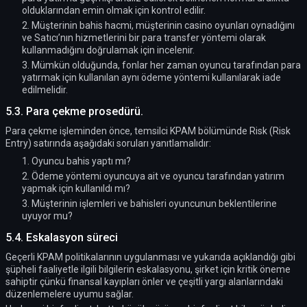
olduklarından emin olmak için kontrol edilir.
2. Müşterinin bahis hacmi, müşterinin casino oyunları oynadığını
ve Satıcı’nın hizmetlerini bir para transfer yöntemi olarak
kullanmadığını doğrulamak için incelenir.
3. Mümkün olduğunda, fonlar her zaman oyuncu tarafından para
yatırmak için kullanılan aynı ödeme yöntemi kullanılarak iade
edilmelidir.
5.3. Para çekme prosedürü.
Para çekme işleminden önce, temsilci KPAM bölümünde Risk (Risk
Entry) satırında aşağıdaki soruları yanıtlamalıdır:
1. Oyuncu bahis yaptı mı?
2. Ödeme yöntemi oyuncuya ait ve oyuncu tarafından yatırım
yapmak için kullanıldı mı?
3. Müşterinin işlemleri ve bahisleri oyuncunun beklentilerine
uyuyor mu?
5.4. Eskalasyon süreci
Geçerli KPAM politikalarının uygulanması ve yukarıda açıklandığı gibi
şüpheli faaliyetle ilgili bilgilerin eskalasyonu, şirket için kritik öneme
sahiptir çünkü finansal kayıpları önler ve çeşitli yargı alanlarındaki
düzenlemelere uyumu sağlar.