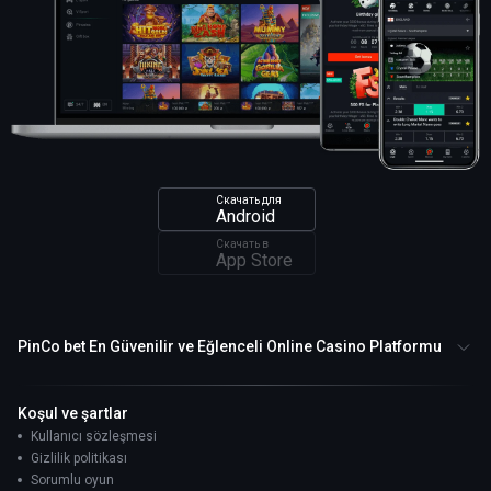
Скачать для
Android
Скачать в
App Store
PinCo bet En Güvenilir ve Eğlenceli Online Casino Platformu
Koşul ve şartlar
Kullanıcı sözleşmesi
Gizlilik politikası
Sorumlu oyun