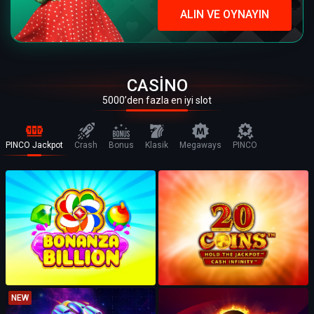
ALIN VE OYNAYIN
CASİNO
5000’den fazla en iyi slot
PINCO Jackpot
Crash
Bonus
Klasik
Megaways
PINCO
NEW