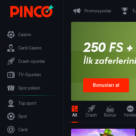
Promosyonlar
T
Casino
250 FS +
Canlı Casino
İlk zaferlerini
Crash-oyunlar
TV-Oyunları
Bonusları al
Spor pokeri
Top sport
All
Crash
Bonus
Yenile
Spor
Canlı