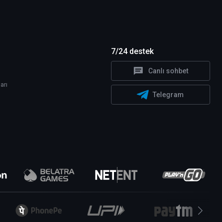
7/24 destek
Canlı sohbet
arı
Telegram